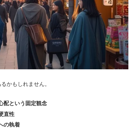
あるかもしれません。
心配という固定観念
硬直性
への執着