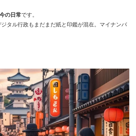
今の日常
です。
デジタル行政もまだまだ紙と印鑑が混在。マイナンバ
？