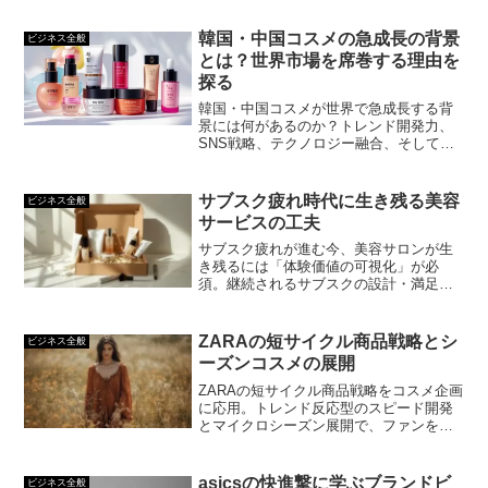
る実践ポイントが1分でわかります。
韓国・中国コスメの急成長の背景
ビジネス全般
とは？世界市場を席巻する理由を
探る
韓国・中国コスメが世界で急成長する背
景には何があるのか？トレンド開発力、
SNS戦略、テクノロジー融合、そして国
家戦略。日本製が埋もれる前に知ってお
くべき市場変化とは？
サブスク疲れ時代に生き残る美容
ビジネス全般
サービスの工夫
サブスク疲れが進む今、美容サロンが生
き残るには「体験価値の可視化」が必
須。継続されるサブスクの設計・満足度
アップの仕組み・解約率を下げる工夫な
ど、今日から使える改善ポイントをまと
めました。
ZARAの短サイクル商品戦略とシ
ビジネス全般
ーズンコスメの展開
ZARAの短サイクル商品戦略をコスメ企画
に応用。トレンド反応型のスピード開発
とマイクロシーズン展開で、ファンを惹
きつける最新ビューティビジネス戦略を
紹介します。
asicsの快進撃に学ぶブランドビ
ビジネス全般