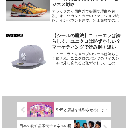
ジネス戦略
アシックスが国内外で好調な理由を解
説。オニツカタイガーのファッション戦
略、インバウンド需要、陸上競技での信
頼、独自技術の強みを徹底分析。マーケ
ティング担当者が学ぶべきブランド戦略
のポイントを1分で理解できます。
【シールの魔法】ニューエラは誇
ビジネス全般
らしく、ユニクロは恥ずかしい？
マーケティングで読み解く違い
ニューエラのキャップのシールは誇らし
く残され、ユニクロのパンツのサイズシ
ールは外し忘れると恥ずかしい。この違
いはブランド戦略と消費者心理に隠され
ています。マーケティング担当者必見の
解説です。
SNSと店舗を連動させるには？
日本の化粧品販売チャネルの構