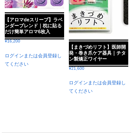
【アロマdeスリープ】ラベ
ンダーブレンド｜枕に貼る
だけ簡単アロマ6枚入
¥
16,200
【まきづめリフト】医師開
発・巻き爪ケア器具｜チタ
ログインまたは会員登録し
ン製矯正ワイヤー
てください
¥
21,600
ログインまたは会員登録し
てください