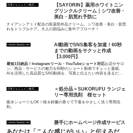
【SAYORIN】薬用ホワイトニン
日本ジェニュイン株式会社
グリンクルクリーム｜シワ改善・
美白・肌荒れ予防に
ナイアシンアミド配合の医薬部外品クリーム。シワ改善・美白・肌荒
れをトリプルケア。大人の肌悩みに集中アプローチ！
AI動画でSNS集客を加速！60秒
cosme beauty net
までの動画をサクッと作成
【3,000円】
最短1日納品！Instagramリール・YouTubeショート対応
お店やサロ
ン、商品・サービスの魅力を60秒のショート動画でギュッと凝縮。
AIを活用した高品質なSNS動画を、写真と伝えたい内容を送るだけ
で制作します。認知拡大や集客のきっかけづくりに最適な動画を、
1
本3,000円
でスピーディーにお届けします。
＜処分品＞SUKORUFU ランジェ
日本ジェニュイン株式会社
リー専用洗剤 桜セット
吸水ショーツもOK！桜＆鈴蘭の香りで下着をやさしく洗う専用洗
剤。
勝手にホームページ作成サービス
cosme beauty net
あなたは「こんな感じがいい」と伝えるだ