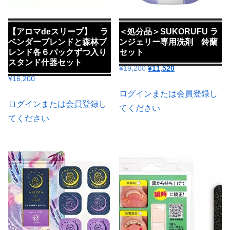
【アロマdeスリープ】 ラ
＜処分品＞SUKORUFU ラ
ベンダーブレンドと森林ブ
ンジェリー専用洗剤 鈴蘭
レンド各６パックずつ入り
セット
スタンド什器セット
元
現
¥
19,200
¥
11,520
¥
16,200
の
在
価
の
ログインまたは会員登録し
ログインまたは会員登録し
格
価
てください
は
格
てください
¥19,200
は
で
¥11,520
し
で
た。
す。