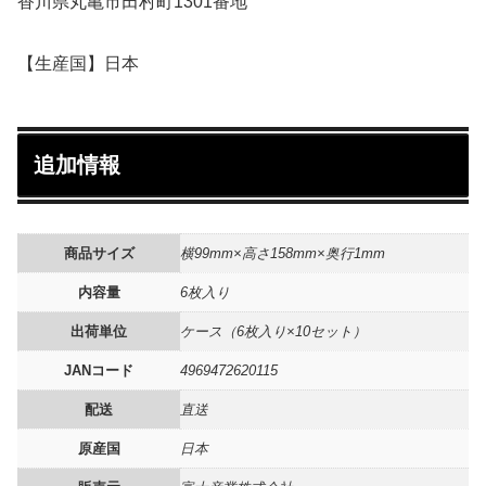
香川県丸亀市田村町1301番地
【生産国】日本
追加情報
商品サイズ
横99mm×高さ158mm×奥行1mm
内容量
6枚入り
出荷単位
ケース（6枚入り×10セット）
JANコード
4969472620115
配送
直送
原産国
日本