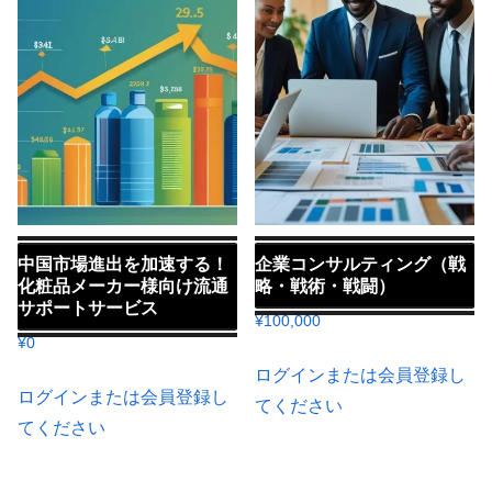
中国市場進出を加速する！
企業コンサルティング（戦
化粧品メーカー様向け流通
略・戦術・戦闘）
サポートサービス
¥
100,000
¥
0
ログインまたは会員登録し
ログインまたは会員登録し
てください
てください