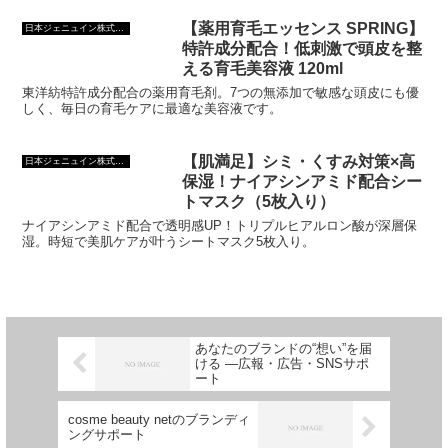
「Google予約フォーム導入」で、
手軽にWEB予約の入り口を整えま
せんか？
【薬用育毛エッセンス SPRING】
日本ジェニュイン株式会社
特許成分配合！低刺激で頭皮を整
える育毛美容液 120ml
東洋紡特許成分配合の薬用育毛剤。7つの無添加で敏感な頭皮にも優
しく、毎日の育毛ケアに最適な美容液です。
【肌満足】シミ・くすみ対策×高
日本ジェニュイン株式会社
保湿！ナイアシンアミド配合シー
トマスク（5枚入り）
ナイアシンアミド配合で透明感UP！トリプルヒアルロン酸が深層保
湿。時短で美肌ケアが叶うシートマスク5枚入り。
あなたのブランドの“想い”を届
ける ―広報・広告・SNSサポ
ート
cosme beauty netのブランディ
ングサポート