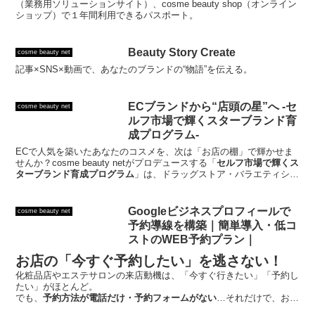
（業務用ソリューションサイト）、cosme beauty shop（オンライン
ショップ）で１年間利用できるパスポート。
Beauty Story Create
cosme beauty net
記事×SNS×動画で、あなたのブランドの“物語”を伝える。
ECブランドから“店頭の星”へ -セ
cosme beauty net
ルフ市場で輝くスターブランド育
成プログラム-
ECで人気を築いたあなたのコスメを、次は「お店の棚」で輝かせま
せんか？cosme beauty netがプロデュースする「
セルフ市場で輝くス
ターブランド育成プログラム
」は、ドラッグストア・バラエティショ
ップ・量販店など全国18,000店舗以上のセルフ市場で、あなたのブラ
ンドを“選ばれるブランド”へと導くための実践型プログラムです。
Googleビジネスプロフィールで
cosme beauty net
予約導線を構築｜簡単導入・低コ
ストのWEB予約プラン｜
お店の「今すぐ予約したい」を逃さない！
化粧品店やエステサロンの来店動機は、「今すぐ行きたい」「予約し
たい」がほとんど。
でも、
予約方法が電話だけ・予約フォームがない
…それだけで、お客
様は別のお店を選んでしまいます。スマホひとつで完結する