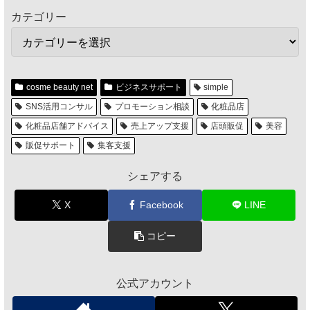
カテゴリー
cosme beauty net
ビジネスサポート
simple
SNS活用コンサル
プロモーション相談
化粧品店
化粧品店舗アドバイス
売上アップ支援
店頭販促
美容
販促サポート
集客支援
シェアする
X
Facebook
LINE
コピー
公式アカウント