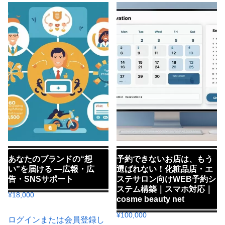
あなたのブランドの“想
予約できないお店は、もう
い”を届ける ―広報・広
選ばれない！化粧品店・エ
告・SNSサポート
ステサロン向けWEB予約シ
ステム構築｜スマホ対応｜
¥
18,000
cosme beauty net
¥
100,000
ログインまたは会員登録し