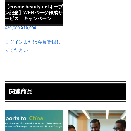
【cosme beauty netオープ
ン記念】WEBページ作成サ
ービス キャンペーン
元
現
¥
20,000
¥
10,000
の
在
価
の
ログインまたは会員登録し
格
価
てください
は
格
¥20,000
は
で
¥10,000
し
で
た。
す。
関連商品