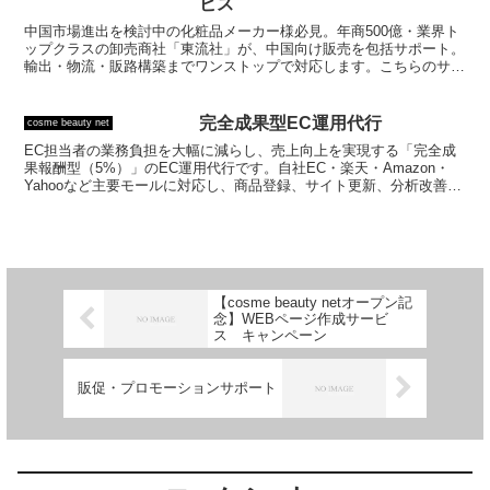
ビス
中国市場進出を検討中の化粧品メーカー様必見。年商500億・業界ト
ップクラスの卸売商社「東流社」が、中国向け販売を包括サポート。
輸出・物流・販路構築までワンストップで対応します。こちらのサー
ビスはお申込み後、ヒアリング後にお見積りいたします。
完全成果型EC運用代行
cosme beauty net
EC担当者の業務負担を大幅に減らし、売上向上を実現する「完全成
果報酬型（5%）」のEC運用代行です。自社EC・楽天・Amazon・
Yahooなど主要モールに対応し、商品登録、サイト更新、分析改善、
広告運用（10%）、カスタマーサポート、LP制作までワンストップ
で提供します。固定費ゼロで導入しやすく、成果が出た時のみ費用が
発生するためリスクなし。人手不足やノウハウ不足に悩む企業に最適
で、先着3社限定の特別プランとしてご案内しています。
【cosme beauty netオープン記
念】WEBページ作成サービ
ス キャンペーン
販促・プロモーションサポート