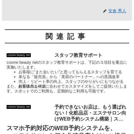
安倉 秀人
関連記事
スタッフ教育サポート
cosme beauty net
cosme beauty netのスタッフ教育サポートは、下記の３項目を重点に
実施いたします。
お客様に“また会いたい”と思ってもらえるスタッフを育てる
単なる「販売員」から「美容のパートナー」への意識改革
売上・リピート率の向上、スタッフのやりがいにもつながる
また、お客様のニーズに合わせてカスタマイズをしてご提供いたしま
教育体系を構築
す。スポットでのご利用も、定期的なご利用も可能です。
予約できないお店は、もう選ばれ
cosme beauty net
ない！化粧品店・エステサロン向
けWEB予約システム構築｜スマ
ホ対応｜cosme beauty net
スマホ予約対応のWEB予約システムを、