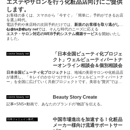
エステやサロンを行う化粧品店向けにご提供
します。
お客様の多くは、スマホから「今すぐ」「簡単に」予約ができるお店
を選ぶ時代。
電話予約や来店時の次回予約だけでは、
新規のお客様を取り逃がして
しまいます。
cosme beauty net
では、そんな時代のニーズに応える
エステ・サロン対応のWEB予約システム構築サービス
を開始いたし
ました。
「日本全国ビューティ化プロジェ
cosme beauty net
クト」ウェルビューティパートナ
ーオンライン相談会＆個別相談会
日本全国ビューティ化プロジェクト
は、地域の美容サロンや化粧品店
が連携し、「キレイのかかりつけサロン＝ウェルビューティパートナ
ー」を全国に広げていく共創プロジェクトです。美容を“贅沢”ではな
く“生活文化”として根づかせる。それがこのプロジェクトの目的で
す。
Beauty Story Create
cosme beauty net
記事×SNS×動画で、あなたのブランドの“物語”を伝える。
中国市場進出を加速する！化粧品
日本ジェニュイン株式会社
メーカー様向け流通サポートサー