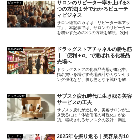
サロンのリピーター率を上げる3
ビューティ
つの方法|１分でわかるビューテ
ィビジネス
サロン経営のカギは「リピーター率アッ
プ」。本記事では、サロンのリピーター
を増やすための3つの方法を解説。次回来
店の設計、顧客体験の向上、アフターフ
ォロー強化で安定経営を目指しましょ
う。
ドラッグストアチャネルの勝ち筋
化粧品業界
｜「便利＋α」で選ばれる化粧品
売場へ
ドラッグストアの化粧品売場が進化中。
指名買いを増やす売場設計やカウンセリ
ング強化など、勝ち筋となる戦略を解説
します。
サブスク疲れ時代に生き残る美容
ビジネス全般
サービスの工夫
サブスク疲れが進む今、美容サロンが生
き残るには「体験価値の可視化」が必
須。継続されるサブスクの設計・満足度
アップの仕組み・解約率を下げる工夫な
ど、今日から使える改善ポイントをまと
めました。
2025年を振り返る｜美容業界10
ビューティ