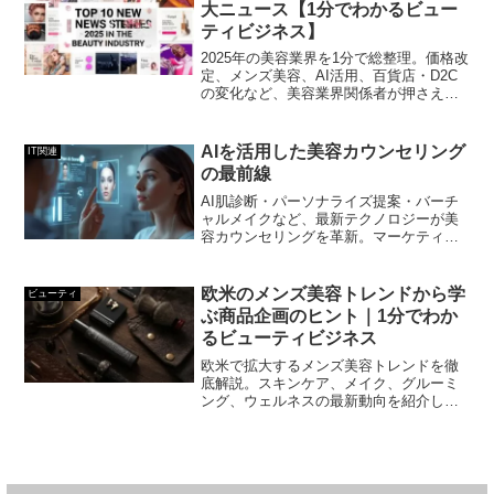
大ニュース【1分でわかるビュー
ティビジネス】
2025年の美容業界を1分で総整理。価格改
定、メンズ美容、AI活用、百貨店・D2C
の変化など、美容業界関係者が押さえる
べき10大ニュースをビジネス視点で解説
します。
AIを活用した美容カウンセリング
IT関連
の最前線
AI肌診断・パーソナライズ提案・バーチ
ャルメイクなど、最新テクノロジーが美
容カウンセリングを革新。マーケティン
グ担当者が注目すべきAI活用ポイントを
わかりやすく解説。
欧米のメンズ美容トレンドから学
ビューティ
ぶ商品企画のヒント｜1分でわか
るビューティビジネス
欧米で拡大するメンズ美容トレンドを徹
底解説。スキンケア、メイク、グルーミ
ング、ウェルネスの最新動向を紹介し、
日本の商品企画担当者が活用できるポイ
ントをまとめました。