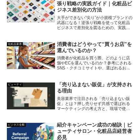
張り戦略の実践ガイド｜化粧品ビ
ジネス差別化の方法
大手ができない“尖り”が小規模ブランドの
武器になる！逆張り戦略を使って化粧品
ビジネスで差別化を図るための、実践可
能な3つのステップを紹介します。
消費者はどうやって“買うお店”を
化粧品業界
選んでいるのか？
消費者が化粧品を買う際、どのように店
舗やECを選んでいるのか？参考にされる
SNS・クチコミサイトや、選ばれるお店
の共通点を紹介します。
「売り込まない販促」が支持され
ビューティ
る理由
美容業界で注目される「売り込まない販
促」とは？押し売りせず共感で選ばれる
マーケティングの考え方と、現場で使え
る実践ポイントを1分で解説します。
紹介キャンペーン成功の秘訣｜ビ
ビジネス全般
ューティサロン・化粧品店経営者
必見