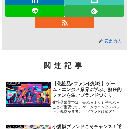
安倉 秀人
関連記事
【化粧品×ファン化戦略】ゲー
化粧品業界
ム・エンタメ業界に学ぶ、熱狂的
ファンを生むブランドづくり
化粧品業界では、売れるよりも語られる
ことが重要です。ゲームやエンタメのフ
ァン戦略を参考に、ブランドは顧客との
関係性を深め、広告に依存せず成長でき
ます。共感や物語、つながりを重視した
ファン作りがブランド価値を高めます。
小規模ブランドこそチャンス！逆
ビジネス全般