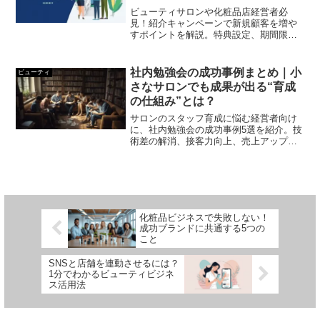
ビューティサロンや化粧品店経営者必
見！紹介キャンペーンで新規顧客を増や
すポイントを解説。特典設定、期間限定
告知、顧客フォローのコツを押さえて売
上アップを実現します。
社内勉強会の成功事例まとめ｜小
ビューティ
さなサロンでも成果が出る“育成
の仕組み”とは？
サロンのスタッフ育成に悩む経営者向け
に、社内勉強会の成功事例5選を紹介。技
術差の解消、接客力向上、売上アップに
直結する“仕組み化のヒント”をまとめまし
た。
化粧品ビジネスで失敗しない！
成功ブランドに共通する5つの
こと
SNSと店舗を連動させるには？
1分でわかるビューティビジネ
ス活用法