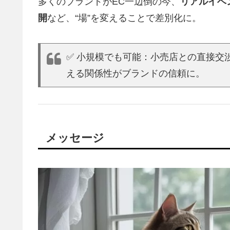
多くのブランドがEC一辺倒の今、
リアルイベ
開
など、“場”を変えることで差別化に。
✅ 小規模でも可能：小売店との直接交
える関係性がブランドの信頼に。
メッセージ