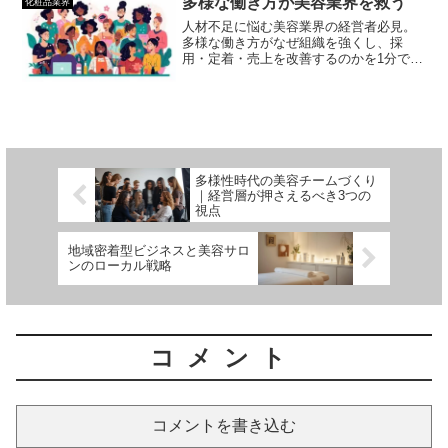
多様な働き方が美容業界を救う
化粧品業界
人材不足に悩む美容業界の経営者必見。
多様な働き方がなぜ組織を強くし、採
用・定着・売上を改善するのかを1分で解
説。柔軟な組織づくりの実践ポイントも
紹介します。
多様性時代の美容チームづくり
｜経営層が押さえるべき3つの
視点
地域密着型ビジネスと美容サロ
ンのローカル戦略
コメント
コメントを書き込む