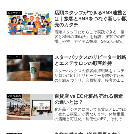
トをわかりやすく紹介します。
店頭スタッフができるSNS連携と
ビューティ
は｜接客とSNSをつなぐ新しい販
売のカタチ
店頭スタッフだからこそ実践できる「接
客とSNSの連動法」を解説。接客での声
掛けや推しアイテム投稿、SNS活用の具
体例を紹介し、店舗集客やファンづくり
につなげるポイントをわかりやすく解説
します。
スターバックスのリピーター戦略
ビューティ
とエステサロンの顧客維持
スターバックスの顧客維持戦略をエステ
サロンに応用！リピーターを増やすため
の仕組みづくり、会員制度、接客の工夫
をわかりやすく解説。
百貨店 vs EC化粧品 売れる構造
化粧品業界
の違いとは？
化粧品ビジネスにおいて百貨店とECでは
「売れる構造」が異なります。体験重視
の店頭と可視化・利便性のEC、それぞれ
の販売戦略を解説。