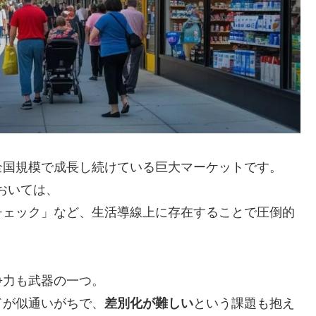
全国規模で成長し続けている巨大マーケットです。
おいては、
チェック」など、生活導線上に存在することで圧倒的
争力も武器の一つ。
ドが似通いがちで、
差別化が難しい
という課題も抱え