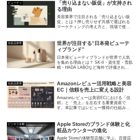
「売り込まない販促」が支持され
ビューティ
る理由
美容業界で注目される「売り込まない販
促」とは？押し売りせず共感で選ばれる
マーケティングの考え方と、現場で使え
る実践ポイントを1分で解説します。
世界が注目する“日本発ビューテ
化粧品業界
ィブランド”
日本発ビューティブランドが世界で人気
を集める理由とは？ SK-II・資生堂・雪肌
精・HADA LABOなど海外で評価されるJ-
Beautyの特徴と、市場別ニーズ・ブラン
ド担当者が取るべき戦略をわかりやすく
解説します。
Amazonレビュー活用戦略と美容
化粧品業界
EC｜信頼を売上に変える設計
Amazonレビューは美容ECにおける「信
頼」と「売上」を左右する重要資産で
す。本記事ではレビュー獲得の仕組み
化、低評価対応、SEO効果を高める活用
法までをEC担当者向けに1分でわかりや
すく解説します。
Apple Storeのブランド体験と化
ビジネス全般
粧品カウンターの進化
Apple Storeの体験型店舗に学ぶ、百貨店