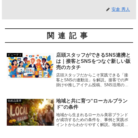
安倉 秀人
関連記事
店頭スタッフができるSNS連携と
ビューティ
は｜接客とSNSをつなぐ新しい販
売のカタチ
店頭スタッフだからこそ実践できる「接
客とSNSの連動法」を解説。接客での声
掛けや推しアイテム投稿、SNS活用の具
体例を紹介し、店舗集客やファンづくり
につなげるポイントをわかりやすく解説
します。
地域と共に育つ“ローカルブラン
化粧品業界
ド”の条件
地域から生まれるローカル美容ブランド
が成功するための条件を、事例と実践ポ
イントからわかりやすく解説。地域資源
の活かし方、世界観づくり、ターゲット
設計のコツまで1分で理解できます。