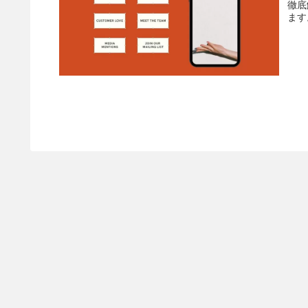
徹底
ます