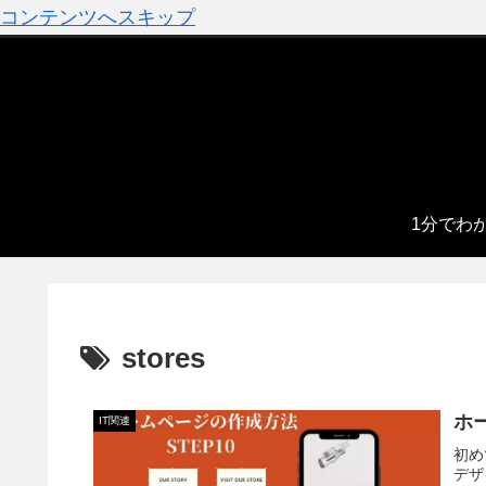
コンテンツへスキップ
1分でわ
stores
ホ
IT関連
初め
デザ