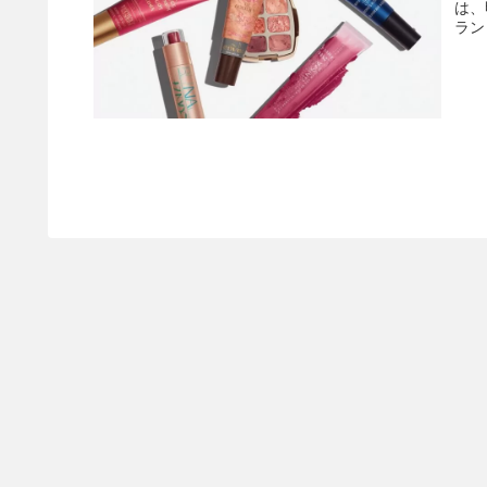
は、
ラン