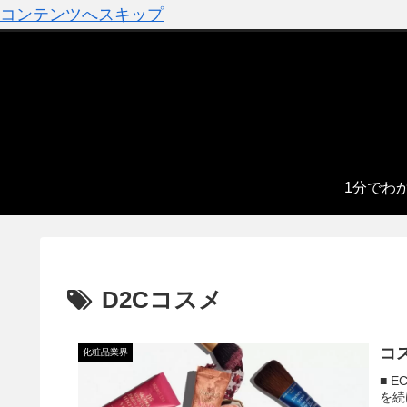
コンテンツへスキップ
1分でわ
D2Cコスメ
コ
化粧品業界
■ 
を続