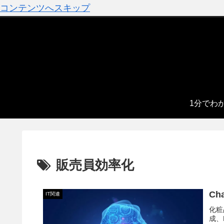
コンテンツへスキップ
1分でわ
販売員効率化
C
IT関連
化粧
成、