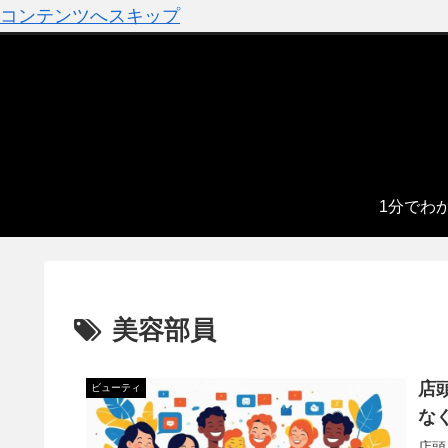
コンテンツへスキップ
1分でわ
美容部員
店
ビューティ
な
店頭