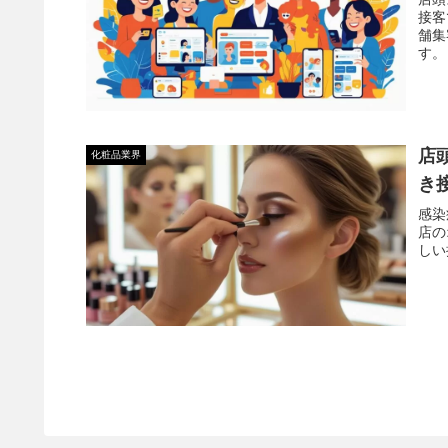
接客
舗集
す。
店
化粧品業界
き
感染
店の
しい