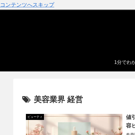
コンテンツへスキップ
1分でわ
美容業界 経営
値
ビューティ
容
春商