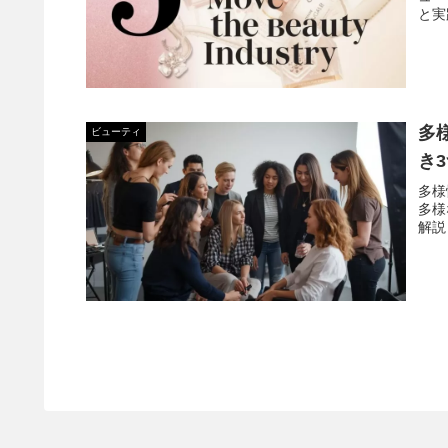
と実
多
ビューティ
き
多様
多様
解説