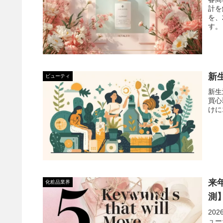
計を
を、
す。
新
ビューティ
新生
買心
けに
来
化粧品業界
測
20
ュー