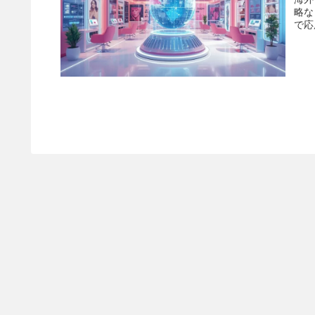
略な
で応