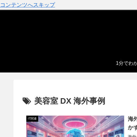
コンテンツへスキップ
1分でわ
美容室 DX 海外事例
海
IT関連
か
海外