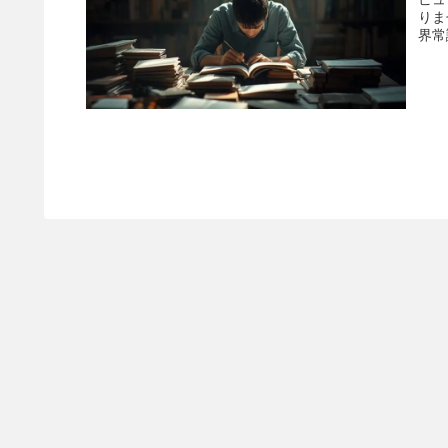
りま
界常