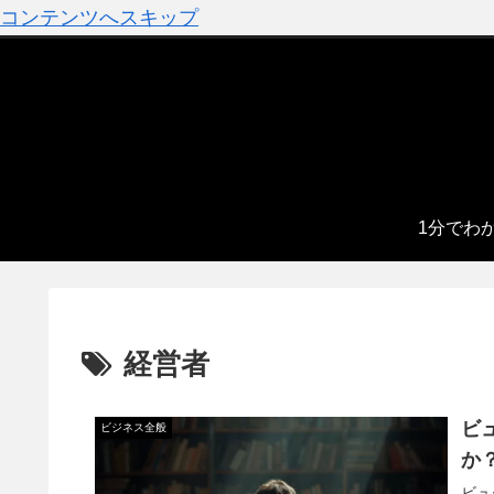
コンテンツへスキップ
1分でわ
経営者
ビ
ビジネス全般
か
ビュ