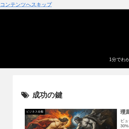
コンテンツへスキップ
1分でわ
成功の鍵
理
ビジネス全般
ビュ
30