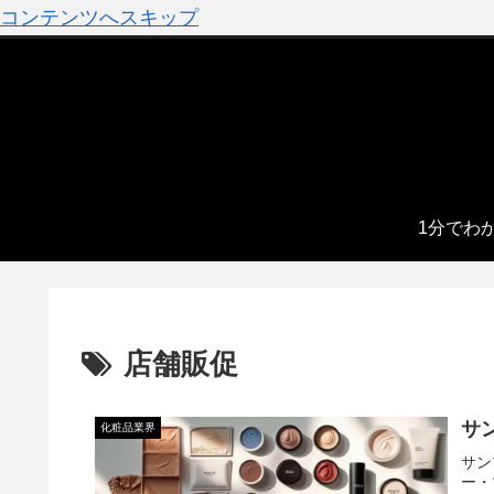
コンテンツへスキップ
1分でわ
店舗販促
サ
化粧品業界
サン
ー・