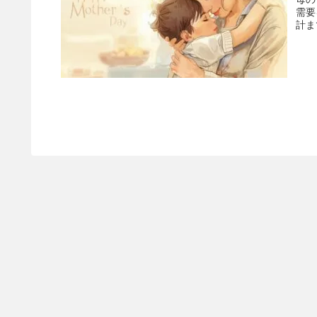
需要
計ま