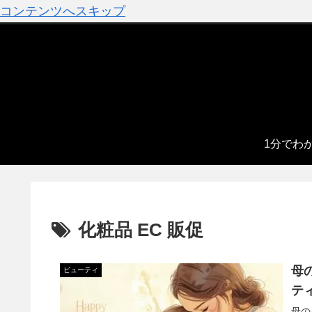
コンテンツへスキップ
1分でわ
化粧品 EC 販促
母
ビューティ
テ
母の