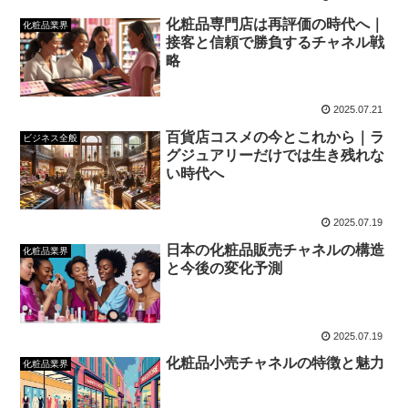
化粧品専門店は再評価の時代へ｜
化粧品業界
接客と信頼で勝負するチャネル戦
略
2025.07.21
百貨店コスメの今とこれから｜ラ
ビジネス全般
グジュアリーだけでは生き残れな
い時代へ
2025.07.19
日本の化粧品販売チャネルの構造
化粧品業界
と今後の変化予測
2025.07.19
化粧品小売チャネルの特徴と魅力
化粧品業界