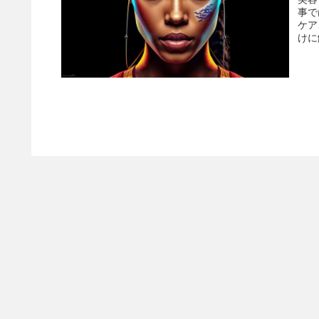
事で
ケア
けに