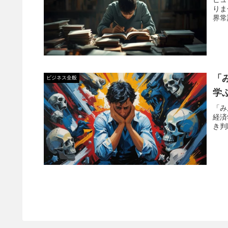
りま
界常
「
ビジネス全般
学
「み
経済
き判