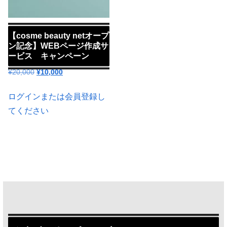
【cosme beauty netオープ
ン記念】WEBページ作成サ
ービス キャンペーン
元
現
¥
20,000
¥
10,000
の
在
価
の
ログインまたは会員登録し
格
価
てください
は
格
¥20,000
は
で
¥10,000
し
で
た。
す。