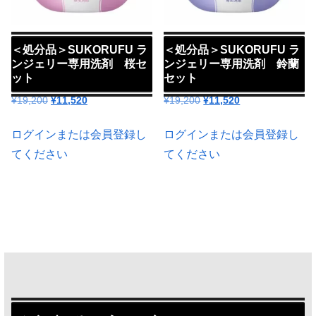
＜処分品＞SUKORUFU ラ
＜処分品＞SUKORUFU ラ
ンジェリー専用洗剤 桜セ
ンジェリー専用洗剤 鈴蘭
ット
セット
元
現
元
現
¥
19,200
¥
11,520
¥
19,200
¥
11,520
の
在
の
在
価
の
価
の
ログインまたは会員登録し
ログインまたは会員登録し
格
価
格
価
てください
てください
は
格
は
格
¥19,200
は
¥19,200
は
で
¥11,520
で
¥11,520
し
で
し
で
た。
す。
た。
す。