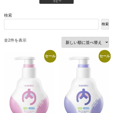
コピー
検索
検索
新
全2件を表示
し
い
セール
セール
順