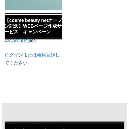
【cosme beauty netオープ
ン記念】WEBページ作成サ
ービス キャンペーン
元
現
¥
20,000
¥
10,000
の
在
価
の
ログインまたは会員登録し
格
価
てください
は
格
¥20,000
は
で
¥10,000
し
で
た。
す。