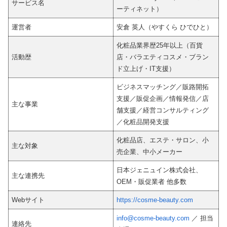
サービス名
ーティネット）
運営者
安倉 英人（やすくら ひでひと）
化粧品業界歴25年以上（百貨
活動歴
店・バラエティコスメ・ブラン
ド立上げ・IT支援）
ビジネスマッチング／販路開拓
支援／販促企画／情報発信／店
主な事業
舗支援／経営コンサルティング
／化粧品開発支援
化粧品店、エステ・サロン、小
主な対象
売企業、中小メーカー
日本ジェニュイン株式会社、
主な連携先
OEM・販促業者 他多数
Webサイト
https://cosme-beauty.com
info@cosme-beauty.com
／ 担当
連絡先